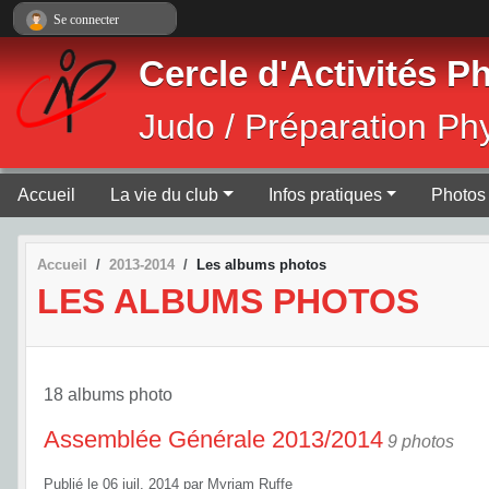
Panneau de gestion des cookies
Se connecter
Cercle d'Activités 
Judo / Préparation Ph
Accueil
La vie du club
Infos pratiques
Photos 
Accueil
2013-2014
Les albums photos
LES ALBUMS PHOTOS
18 albums photo
Assemblée Générale 2013/2014
9 photos
Publié le
06 juil. 2014
par
Myriam Ruffe