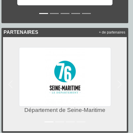
PARTENAIRES
+ de partenaires
Précedent
Suivan
ine-Maritime
Ville de Barenti