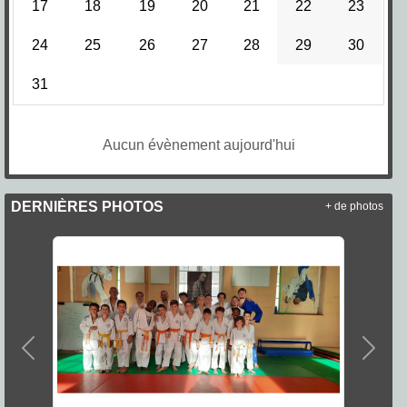
17
18
19
20
21
22
23
24
25
26
27
28
29
30
31
Aucun évènement aujourd'hui
DERNIÈRES PHOTOS
+ de photos
Précedent
Suiva