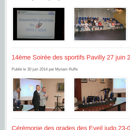
14ème Soirée des sportifs Pavilly 27 juin 
Publié le
30 juin 2014
par
Myriam Ruffe
Cérémonie des grades des Eveil judo 23-