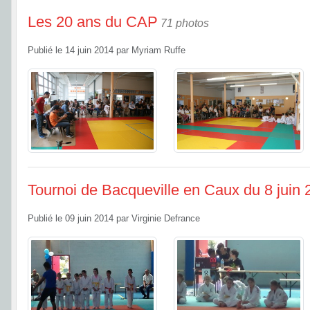
Les 20 ans du CAP
71 photos
Publié le
14 juin 2014
par
Myriam Ruffe
Tournoi de Bacqueville en Caux du 8 juin
Publié le
09 juin 2014
par
Virginie Defrance