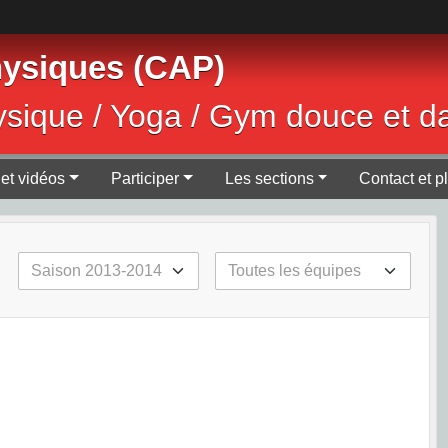
Physiques (CAP)
ysique / Yoga / Gym douce et d
et vidéos
Participer
Les sections
Contact et p