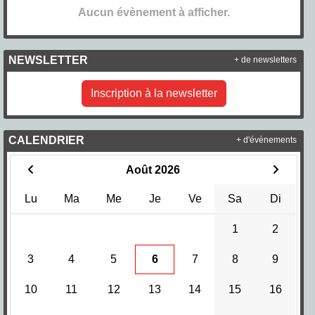
Aucun évènement à afficher.
NEWSLETTER
+ de newsletters
Inscription à la newsletter
CALENDRIER
+ d'évènements
Août 2026
Lu
Ma
Me
Je
Ve
Sa
Di
1
2
3
4
5
6
7
8
9
10
11
12
13
14
15
16