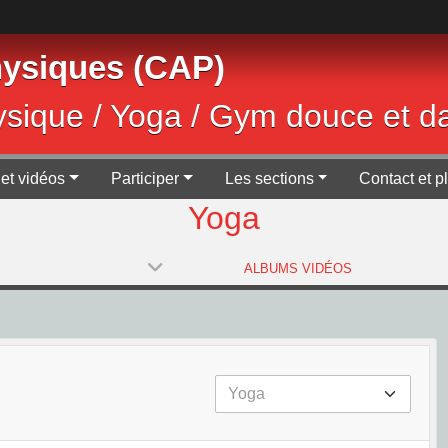
Physiques (CAP)
ysique / Yoga / Gym douce et d
et vidéos
Participer
Les sections
Contact et p
Yoga
ALBUMS VIDÉOS