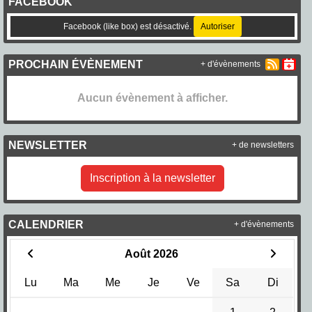
FACEBOOK
Facebook (like box) est désactivé.
Autoriser
PROCHAIN ÉVÈNEMENT
+ d'évènements
Aucun évènement à afficher.
NEWSLETTER
+ de newsletters
Inscription à la newsletter
CALENDRIER
+ d'évènements
Août 2026
Lu
Ma
Me
Je
Ve
Sa
Di