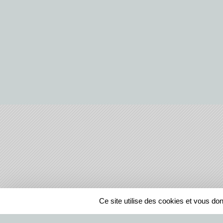
SPORTS
REGIONS
Ce site utilise des cookies et vous do
65881
visites