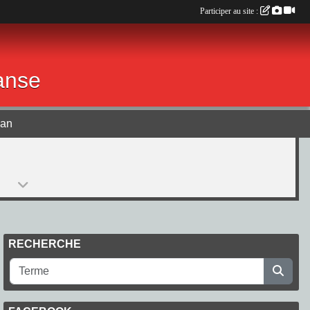
Participer au site :
anse
lan
RECHERCHE