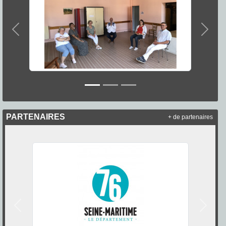
Précedent
Suiva
PARTENAIRES
+ de partenaires
Précedent
Suivan