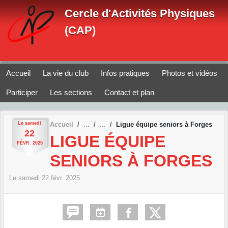
Panneau de gestion des cookies
Cercle d'Activités Physiques
(CAP)
Accueil
La vie du club
Infos pratiques
Photos et vidéos
Participer
Les sections
Contact et plan
Le
samedi
Accueil
Ligue équipe seniors à Forges
22
LIGUE ÉQUIPE
FÉVR.
2025
SENIORS À FORGES
Le
samedi
22
févr.
2025