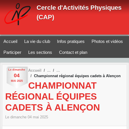
Panneau de gestion des cookies
Cercle d'Activités Physiques
(CAP)
Accueil
La vie du club
Infos pratiques
Photos et vidéos
Participer
Les sections
Contact et plan
Le
dimanche
Accueil
04
Championnat régional équipes cadets à Alençon
MAI
2025
CHAMPIONNAT
RÉGIONAL ÉQUIPES
CADETS À ALENÇON
Le
dimanche
04
mai
2025