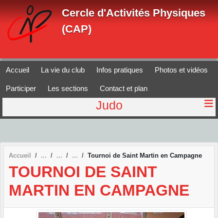
Panneau de gestion des cookies
Cercle d'Activités Physiques
(CAP)
Accueil
La vie du club
Infos pratiques
Photos et vidéos
Participer
Les sections
Contact et plan
Judo
Accueil
Tournoi de Saint Martin en Campagne
TOURNOI DE SAINT
MARTIN EN CAMPAGNE