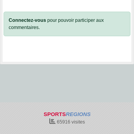
Connectez-vous
pour pouvoir participer aux
commentaires.
SPORTS
REGIONS
65916
visites