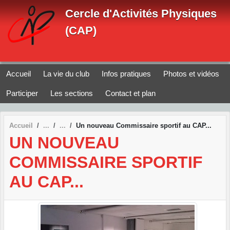
Panneau de gestion des cookies
Cercle d'Activités Physiques
(CAP)
Accueil
La vie du club
Infos pratiques
Photos et vidéos
Participer
Les sections
Contact et plan
Accueil
Un nouveau Commissaire sportif au CAP...
UN NOUVEAU
COMMISSAIRE SPORTIF
AU CAP...