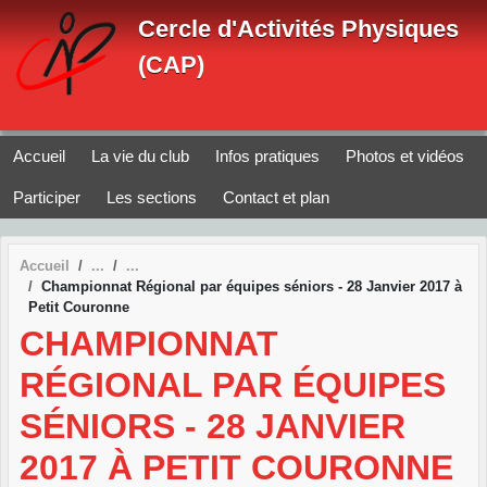
Panneau de gestion des cookies
Cercle d'Activités Physiques
(CAP)
Accueil
La vie du club
Infos pratiques
Photos et vidéos
Participer
Les sections
Contact et plan
Accueil
Championnat Régional par équipes séniors - 28 Janvier 2017 à
Petit Couronne
CHAMPIONNAT
RÉGIONAL PAR ÉQUIPES
SÉNIORS - 28 JANVIER
2017 À PETIT COURONNE