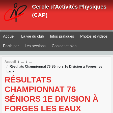
Panneau de gestion des cookies
Cercle d'Activités Physiques
(CAP)
Accueil
La vie du club
Infos pratiques
Photos et vidéos
Participer
Les sections
Contact et plan
Accueil
Résultats Championnat 76 Séniors 1e Division à Forges les
Eaux
RÉSULTATS
CHAMPIONNAT 76
SÉNIORS 1E DIVISION À
FORGES LES EAUX