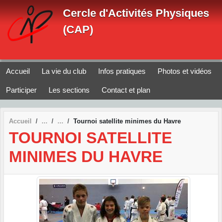
Panneau de gestion des cookies
Cercle d'Activités Physiques
(CAP)
Accueil
La vie du club
Infos pratiques
Photos et vidéos
Participer
Les sections
Contact et plan
Accueil
Tournoi satellite minimes du Havre
TOURNOI SATELLITE
MINIMES DU HAVRE