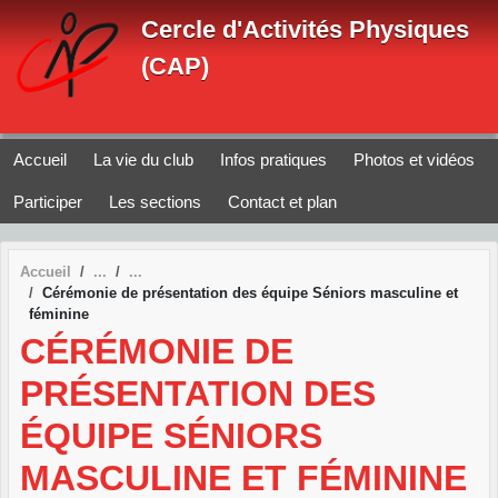
Panneau de gestion des cookies
Cercle d'Activités Physiques
(CAP)
Accueil
La vie du club
Infos pratiques
Photos et vidéos
Participer
Les sections
Contact et plan
Accueil
Cérémonie de présentation des équipe Séniors masculine et
féminine
CÉRÉMONIE DE
PRÉSENTATION DES
ÉQUIPE SÉNIORS
MASCULINE ET FÉMININE