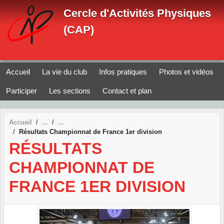
Panneau de gestion des cookies
Cercle d'Activités Physiques
(CAP)
Accueil
La vie du club
Infos pratiques
Photos et vidéos
Participer
Les sections
Contact et plan
Accueil
Résultats Championnat de France 1er division
RÉSULTATS
CHAMPIONNAT DE
FRANCE 1ER DIVISION