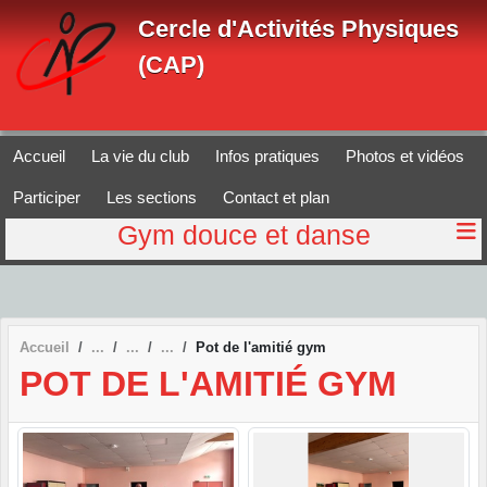
Panneau de gestion des cookies
Cercle d'Activités Physiques
(CAP)
Accueil
La vie du club
Infos pratiques
Photos et vidéos
Participer
Les sections
Contact et plan
Gym douce et danse
Accueil
Pot de l'amitié gym
POT DE L'AMITIÉ GYM