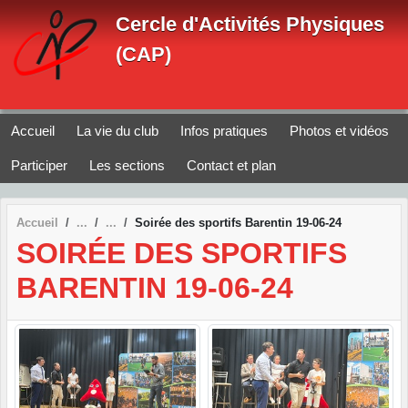
Panneau de gestion des cookies
Cercle d'Activités Physiques
(CAP)
Accueil
La vie du club
Infos pratiques
Photos et vidéos
Participer
Les sections
Contact et plan
Accueil
Soirée des sportifs Barentin 19-06-24
SOIRÉE DES SPORTIFS
BARENTIN 19-06-24