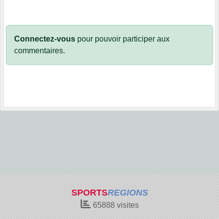
Connectez-vous
pour pouvoir participer aux
commentaires.
SPORTS
REGIONS
65888
visites