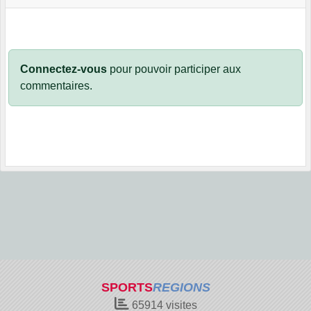
Connectez-vous
pour pouvoir participer aux
commentaires.
SPORTS
REGIONS
65914
visites