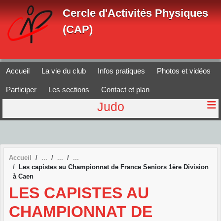
Panneau de gestion des cookies
Cercle d'Activités Physiques
(CAP)
Accueil
La vie du club
Infos pratiques
Photos et vidéos
Participer
Les sections
Contact et plan
Judo
Accueil
Les capistes au Championnat de France Seniors 1ère Division
à Caen
LES CAPISTES AU
CHAMPIONNAT DE