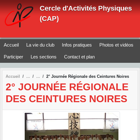
Panneau de gestion des cookies
Cercle d'Activités Physiques
(CAP)
Accueil
La vie du club
Infos pratiques
Photos et vidéos
Participer
Les sections
Contact et plan
Accueil
2° Journée Régionale des Ceintures Noires
2° JOURNÉE RÉGIONALE
DES CEINTURES NOIRES