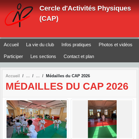
Panneau de gestion des cookies
Cercle d'Activités Physiques
(CAP)
Accueil
La vie du club
Infos pratiques
Photos et vidéos
Participer
Les sections
Contact et plan
Accueil
Médailles du CAP 2026
MÉDAILLES DU CAP 2026