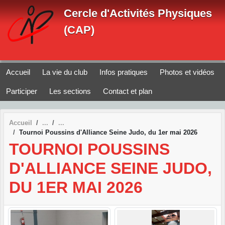
Panneau de gestion des cookies
Cercle d'Activités Physiques
(CAP)
Accueil
La vie du club
Infos pratiques
Photos et vidéos
Participer
Les sections
Contact et plan
Accueil
Tournoi Poussins d'Alliance Seine Judo, du 1er mai 2026
TOURNOI POUSSINS
D'ALLIANCE SEINE JUDO,
DU 1ER MAI 2026