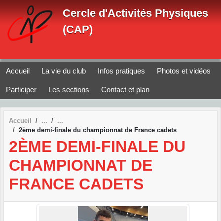
Panneau de gestion des cookies
Cercle d'Activités Physiques
(CAP)
Accueil
La vie du club
Infos pratiques
Photos et vidéos
Participer
Les sections
Contact et plan
Accueil
2ème demi-finale du championnat de France cadets
2ÈME DEMI-FINALE DU
CHAMPIONNAT DE
FRANCE CADETS