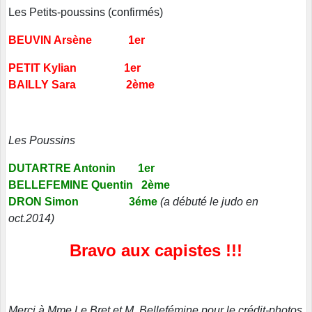
Les Petits-poussins (confirmés)
BEUVIN Arsène 1er
PETIT Kylian 1er
BAILLY Sara 2ème
Les Poussins
DUTARTRE Antonin 1er
BELLEFEMINE Quentin 2ème
DRON Simon 3éme
(a débuté le judo en
oct.2014)
Bravo aux capistes !!!
Merci à Mme Le Bret et M. Bellefémine pour le crédit-photos