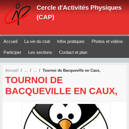
Panneau de gestion des cookies
Cercle d'Activités Physiques
(CAP)
Accueil
La vie du club
Infos pratiques
Photos et vidéos
Participer
Les sections
Contact et plan
Accueil
Tournoi de Bacqueville en Caux,
TOURNOI DE
BACQUEVILLE EN CAUX,