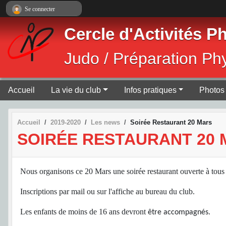
Panneau de gestion des cookies
Se connecter
Cercle d'Activités 
Judo / Préparation Ph
Accueil
La vie du club
Infos pratiques
Photos 
Accueil
2019-2020
Les news
Soirée Restaurant 20 Mars
SOIRÉE RESTAURANT 20
Nous organisons ce 20 Mars une soirée restaurant ouverte à tou
Inscriptions par mail ou sur l'affiche au bureau du club.
Les enfants de moins de 16 ans devront
être accompagnés.