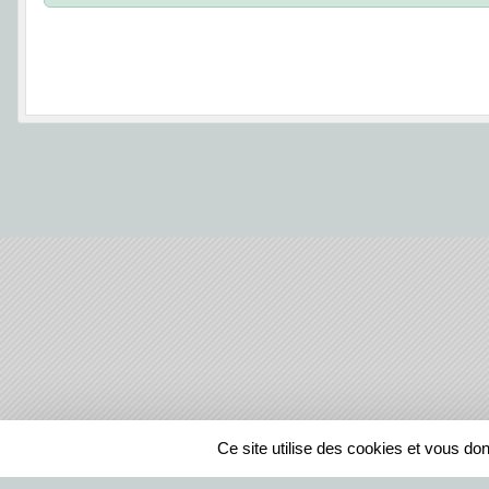
SPORTS
REGIONS
Ce site utilise des cookies et vous do
65858
visites