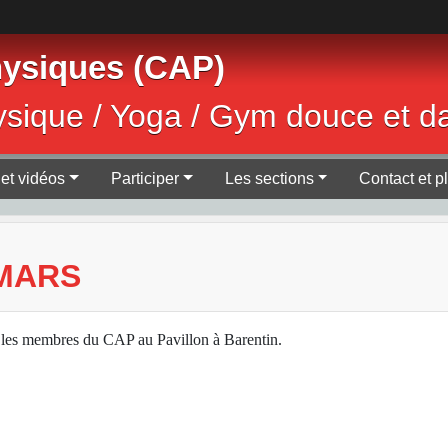
Physiques (CAP)
ysique / Yoga / Gym douce et d
et vidéos
Participer
Les sections
Contact et p
 MARS
s les membres du CAP au Pavillon à Barentin.