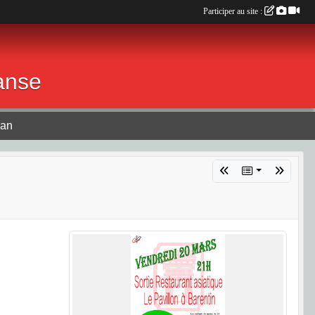
Participer au site :
anse
lan