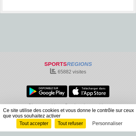
SPORTS
REGIONS
65882
visites
Charte cookies
Gestion des cookies
Ce site utilise des cookies et vous donne le contrôle sur ceux
Informations légales
Signaler un contenu inapproprié
que vous souhaitez activer
Tout accepter
Tout refuser
Personnaliser
Envie de participer ?
Connexion