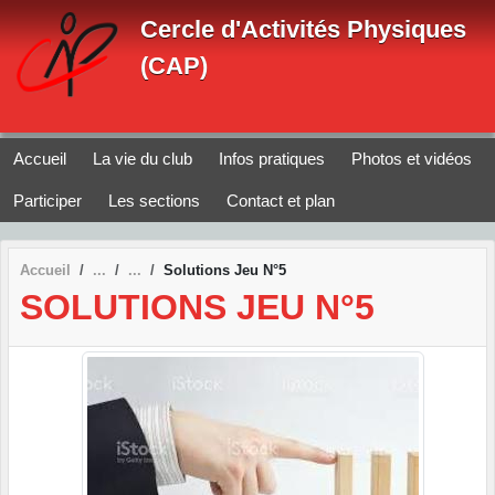
Panneau de gestion des cookies
Cercle d'Activités Physiques
(CAP)
Accueil
La vie du club
Infos pratiques
Photos et vidéos
Participer
Les sections
Contact et plan
Accueil
Solutions Jeu N°5
SOLUTIONS JEU N°5