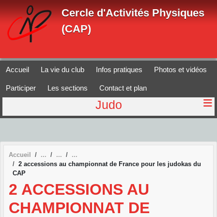
Panneau de gestion des cookies
Cercle d'Activités Physiques
(CAP)
Accueil
La vie du club
Infos pratiques
Photos et vidéos
Participer
Les sections
Contact et plan
Judo
Accueil
2 accessions au championnat de France pour les judokas du
CAP
2 ACCESSIONS AU
CHAMPIONNAT DE